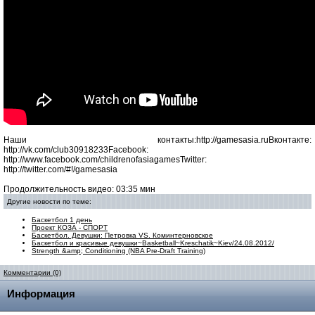
Наши контакты:http://gamesasia.ruВконтакте:
http://vk.com/club30918233Facebook:
http://www.facebook.com/childrenofasiagamesTwitter:
http://twitter.com/#!/gamesasia
Продолжительность видео: 03:35 мин
Другие новости по теме:
Баскетбол 1 день
Проект КОЗА - СПОРТ
Баскетбол. Девушки: Петровка VS. Коминтерновское
Баскетбол и красивые девушки~Basketball~Kreschatik~Kiev/24.08.2012/
Strength &amp; Conditioning (NBA Pre-Draft Training)
Комментарии (0)
Информация