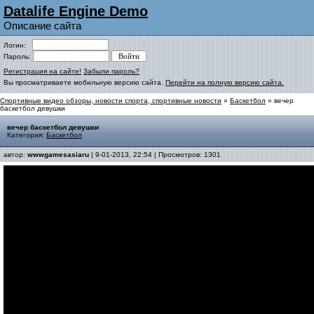
Datalife Engine Demo
Описание сайта
Логин:
Пароль:
Регистрация на сайте!
Забыли пароль?
Вы просматриваете мобильную версию сайта.
Перейти на полную версию сайта.
Спортивные видео обзоры, новости спорта, спортивные новости
»
Баскетбол
» вечер
баскетбол девушки
вечер баскетбол девушки
Категория:
Баскетбол
автор:
wwwgamesasiaru
| 9-01-2013, 22:54 | Просмотров: 1301