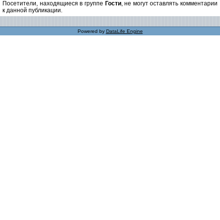
Посетители, находящиеся в группе
Гости
, не могут оставлять комментарии
к данной публикации.
Powered by
DataLife Engine