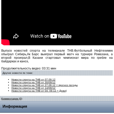
Выпуск новостей спорта на телеканале ТНВ.Футбольный Нефтехимик
обыграл Сибирь,Ак Барс выиграл первый матч на турнире Ромазана, а
второй проиграл,В Казани стартовал чемпионат мира по гребле на
байдарках и каноэ,
Продолжительность видео: 03:31 мин
Другие новости по теме:
Новости спорта на ТНВ от 07.09.12
Новости спорта на ТНВ от 30/08/12
Новости спорта на ТНВ от 27.08.12 + прогноз погоды
Новости спорта на ТНВ от 14/08/12
Новости спорта на ТНВ от 04. 09.12 + Дожи)
Комментарии (0)
Информация