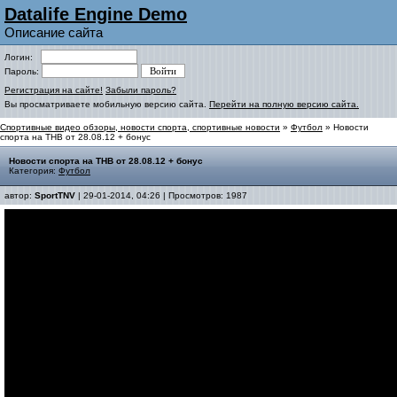
Datalife Engine Demo
Описание сайта
Логин:
Пароль:
Регистрация на сайте!
Забыли пароль?
Вы просматриваете мобильную версию сайта.
Перейти на полную версию сайта.
Спортивные видео обзоры, новости спорта, спортивные новости
»
Футбол
» Новости
спорта на ТНВ от 28.08.12 + бонус
Новости спорта на ТНВ от 28.08.12 + бонус
Категория:
Футбол
автор:
SportTNV
| 29-01-2014, 04:26 | Просмотров: 1987