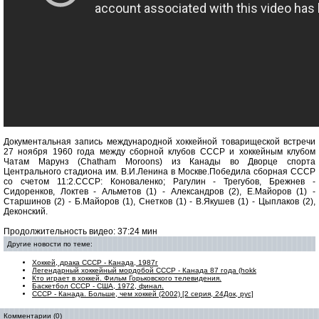
Документальная запись международной хоккейной товарищеской встречи
27 ноября 1960 года между сборной клубов СССР и хоккейным клубом
Чатам Марунз (Chatham Moroons) из Канады во Дворце спорта
Центрального стадиона им. В.И.Ленина в Москве.Победила сборная СССР
со счетом 11:2.СССР: Коноваленко; Рагулин - Трегубов, Брежнев -
Сидоренков, Локтев - Альметов (1) - Александров (2), Е.Майоров (1) -
Старшинов (2) - Б.Майоров (1), Снетков (1) - В.Якушев (1) - Цыплаков (2),
Деконский.
Продолжительность видео: 37:24 мин
Другие новости по теме:
Хоккей, драка СССР - Канада, 1987г
Легендарный хоккейный мордобой СССР - Канада 87 года (hokk
Кто играет в хоккей. Фильм Горьковского телевидения.
Баскетбол СССР - США, 1972, финал.
СССР - Канада. Больше, чем хоккей (2002) [2 серия, 24Док, рус]
Комментарии (0)