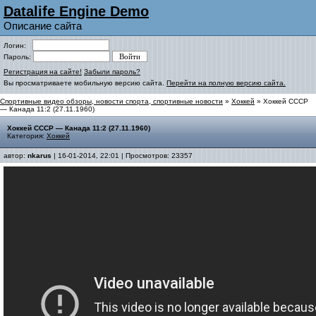
Datalife Engine Demo
Описание сайта
Логин:
Пароль:
Регистрация на сайте!
Забыли пароль?
Вы просматриваете мобильную версию сайта.
Перейти на полную версию сайта.
Спортивные видео обзоры, новости спорта, спортивные новости
»
Хоккей
» Хоккей СССР
— Канада 11:2 (27.11.1960)
Хоккей СССР — Канада 11:2 (27.11.1960)
Категория:
Хоккей
автор:
nkarus
| 16-01-2014, 22:01 | Просмотров: 23357