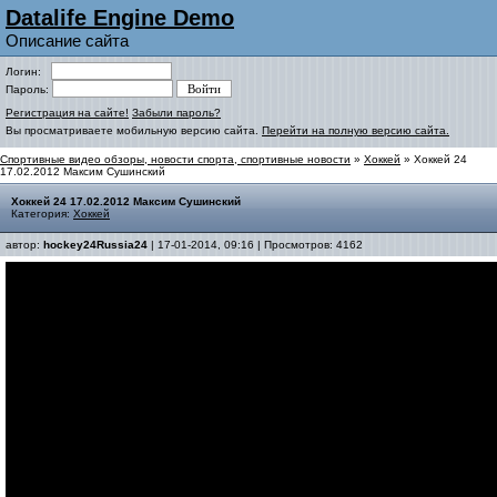
Datalife Engine Demo
Описание сайта
Логин:
Пароль:
Регистрация на сайте!
Забыли пароль?
Вы просматриваете мобильную версию сайта.
Перейти на полную версию сайта.
Спортивные видео обзоры, новости спорта, спортивные новости
»
Хоккей
» Хоккей 24
17.02.2012 Максим Сушинский
Хоккей 24 17.02.2012 Максим Сушинский
Категория:
Хоккей
автор:
hockey24Russia24
| 17-01-2014, 09:16 | Просмотров: 4162