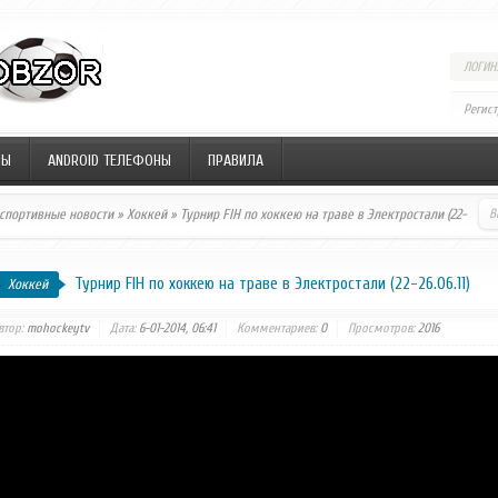
ЛОГИН:
Регис
НЫ
ANDROID ТЕЛЕФОНЫ
ПРАВИЛА
 спортивные новости
»
Хоккей
» Турнир FIH по хоккею на траве в Электростали (22-
Турнир FIH по хоккею на траве в Электростали (22-26.06.11)
Хоккей
втор:
mohockeytv
Дата:
6-01-2014, 06:41
Комментариев:
0
Просмотров:
2016