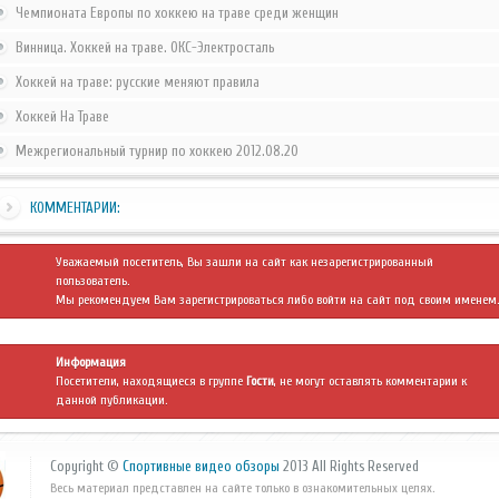
Чемпионата Европы по хоккею на траве среди женщин
Винница. Хоккей на траве. ОКС-Электросталь
Хоккей на траве: русские меняют правила
Хоккей На Траве
Межрегиональный турнир по хоккею 2012.08.20
КОММЕНТАРИИ:
Уважаемый посетитель, Вы зашли на сайт как незарегистрированный
пользователь.
Мы рекомендуем Вам
зарегистрироваться
либо войти на сайт под своим именем.
Информация
Посетители, находящиеся в группе
Гости
, не могут оставлять комментарии к
данной публикации.
Copyright ©
Спортивные видео обзоры
2013 All Rights Reserved
Весь материал представлен на сайте только в ознакомительных целях.