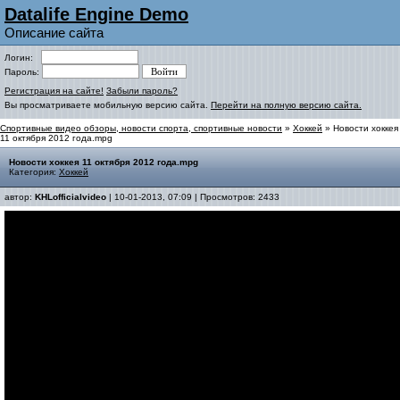
Datalife Engine Demo
Описание сайта
Логин:
Пароль:
Регистрация на сайте!
Забыли пароль?
Вы просматриваете мобильную версию сайта.
Перейти на полную версию сайта.
Спортивные видео обзоры, новости спорта, спортивные новости
»
Хоккей
» Новости хоккея
11 октября 2012 года.mpg
Новости хоккея 11 октября 2012 года.mpg
Категория:
Хоккей
автор:
KHLofficialvideo
| 10-01-2013, 07:09 | Просмотров: 2433