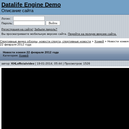
Datalife Engine Demo
Описание сайта
Логин:
Пароль:
Регистрация на сайте!
Забыли пароль?
Вы просматриваете мобильную версию сайта.
Перейти на полную версию сайта.
Спортивные видео обзоры, новости спорта, спортивные новости
»
Хоккей
» Новости хоккея
22 февраля 2012 года
Новости хоккея 22 февраля 2012 года
Категория:
Хоккей
автор:
KHLofficialvideo
| 19-01-2014, 05:44 | Просмотров: 1526