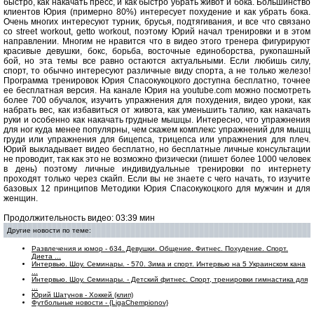
быстро, как накачать пресс, и как быстро убрать живот и бока. Большинство
клиентов Юрия (примерно 80%) интересует похудение и как убрать бока.
Очень многих интересуют турник, брусья, подтягивания, и все что связано
со street workout, getto workout, поэтому Юрий начал тренировки и в этом
направлении. Многим не нравится что в видео этого тренера фигурируют
красивые девушки, бокс, борьба, восточные единоборства, рукопашный
бой, но эта темы все равно остаются актуальными. Если любишь силу,
спорт, то обычно интересуют различные виду спорта, а не только железо!
Программа тренировок Юрия Спасокукоцкого доступна бесплатно, точнее
ее бесплатная версия. На канале Юрия на youtube.com можно посмотреть
более 700 обучалок, изучить упражнения для похудения, видео уроки, как
набрать вес, как избавиться от живота, как уменьшить талию, как накачать
руки и особенно как накачать грудные мышцы. Интересно, что упражнения
для ног куда менее популярны, чем скажем комплекс упражнений для мышц
груди или упражнения для бицепса, трицепса или упражнения для плеч.
Юрий выкладывает видео бесплатно, но бесплатные личные консультации
не проводит, так как это не возможно физически (пишет более 1000 человек
в день) поэтому личные индивидуальные тренировки по интернету
проходят только через скайп. Если вы не знаете с чего начать, то изучите
базовых 12 принципов Методики Юрия Спасокукоцкого для мужчин и для
женщин.
Продолжительность видео: 03:39 мин
Другие новости по теме:
Развлечения и юмор - 634. Девушки. Общение. Фитнес. Похудение. Спорт.
Диета ...
Интервью. Шоу. Семинары. - 570. Зима и спорт. Интервью на 5 Украинском кана
...
Интервью. Шоу. Семинары. - Детский фитнес. Спорт, тренировки гимнастика для
...
Юрий Шатунов - Хоккей (клип)
Футбольные новости - {LigaChempionov}