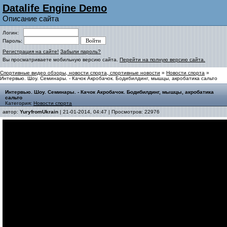
Datalife Engine Demo
Описание сайта
Логин:
Пароль:
Регистрация на сайте!
Забыли пароль?
Вы просматриваете мобильную версию сайта.
Перейти на полную версию сайта.
Спортивные видео обзоры, новости спорта, спортивные новости
»
Новости спорта
»
Интервью. Шоу. Семинары. - Качок Акробачок. Бодибилдинг, мышцы, акробатика сальто
Интервью. Шоу. Семинары. - Качок Акробачок. Бодибилдинг, мышцы, акробатика
сальто
Категория:
Новости спорта
автор:
YuryfromUkrain
| 21-01-2014, 04:47 | Просмотров: 22976