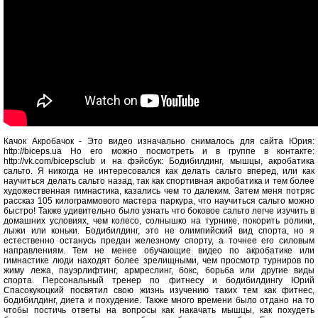
Качок Акробачок - Это видео изначально снималось для сайта Юрия:
http://biceps.ua Но его можно посмотреть и в группе в контакте:
http://vk.com/bicepsclub и на фэйсбук: Бодибилдинг, мышцы, акробатика
сальто. Я никогда не интересовался как делать сальто вперед, или как
научиться делать сальто назад, так как спортивная акробатика и тем более
художественная гимнастика, казались чем то далеким. Затем меня потряс
рассказ 105 килограммового мастера паркура, что научиться сальто можно
быстро! Также удивительно было узнать что боковое сальто легче изучить в
домашних условиях, чем колесо, солнышко на турнике, покорить ролики,
лыжи или коньки. Бодибилдинг, это не олимпийский вид спорта, но я
естественно останусь предан железному спорту, а точнее его силовым
направлениям. Тем не менее обучающие видео по акробатике или
гимнастике люди находят более зрелищными, чем просмотр турниров по
жиму лежа, пауэрлифтинг, армреслинг, бокс, борьба или другие виды
спорта. Персональный тренер по фитнесу и бодибилдингу Юрий
Спасокукоцкий посвятил свою жизнь изучению таких тем как фитнес,
бодибилдинг, диета и похудение. Также много времени было отдано на то
чтобы постичь ответы на вопросы как накачать мышцы, как похудеть