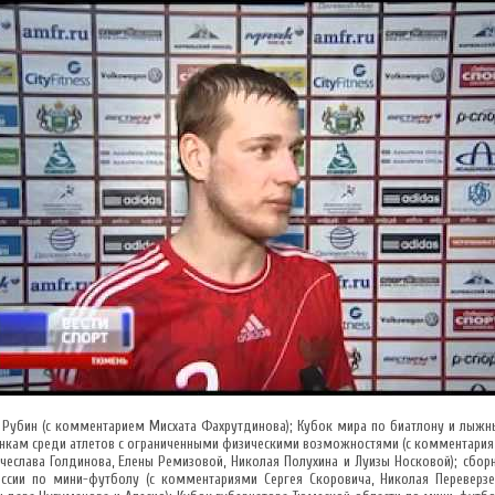
 Рубин (с комментарием Мисхата Фахрутдинова); Кубок мира по биатлону и лыж
нкам среди атлетов с ограниченными физическими возможностями (с комментари
чеслава Голдинова, Елены Ремизовой, Николая Полухина и Луизы Носковой); сбор
ссии по мини-футболу (с комментариями Сергея Скоровича, Николая Переверзе