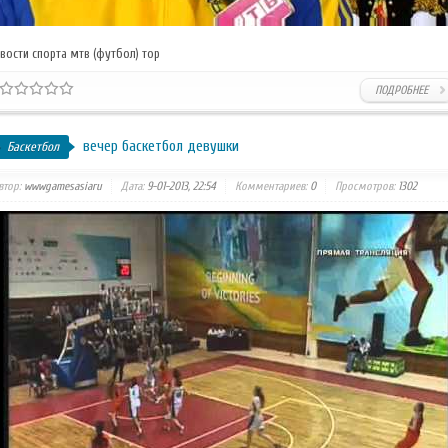
вости спорта мтв (футбол) тор
ПОДРОБНЕЕ
вечер баскетбол девушки
Баскетбол
втор:
wwwgamesasiaru
Дата:
9-01-2013, 22:54
Комментариев:
0
Просмотров:
1302