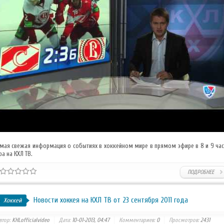
мая свежая информация о событиях в хоккейном мире в прямом эфире в 8 и 9 ча
ра на КХЛ ТВ.
ПОДРОБНЕЕ
Новости хоккея на КХЛ ТВ от 23 сентября 2011 года
Хоккей
втор:
KHLofficialvideo
Дата:
10-01-2013, 04:47
Комментариев:
0
Просмотров:
2431