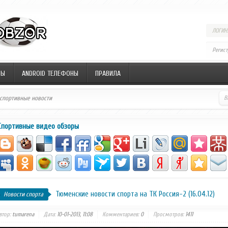
ЛОГИН:
Регис
НЫ
ANDROID ТЕЛЕФОНЫ
ПРАВИЛА
 спортивные новости
Спортивные видео обзоры
Тюменские новости спорта на ТК Россия-2 (16.04.12)
Новости спорта
втор:
tumarena
Дата:
10-01-2013, 11:08
Комментариев:
0
Просмотров:
1411