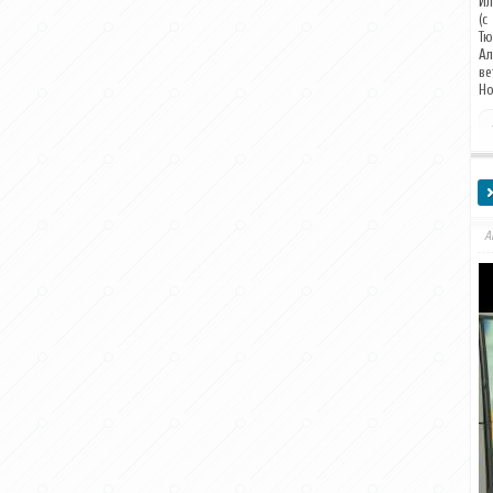
Ил
(с
Тю
Ал
ве
Но
А