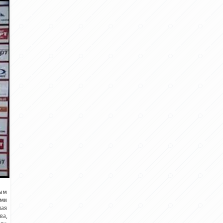
ным
ями
ная
ва,