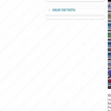
НАШИ ПАРТНЕРЫ
ХК
го
Вя
Ро