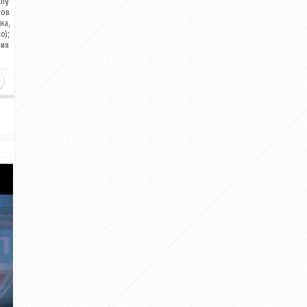
олу
тов
на,
о);
рия