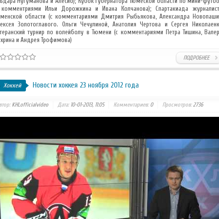
ьдара Нугуманова и Алесио); Кубок губернатора Тюмеской области по мини-футб
 комментриями Ильи Дорожкина и Ивана Колчанова); Спартакиада журналис
менской области (с комментариями Дмитрия Рыбьякова, Александра Новопаши
ексея Золотоглавого. Ольги Чечулиной, Анатолия Чертова и Сергея Николаенк
теранский турнир по волейболу в Тюмени (с комментариями Петра Тишина, Вале
хрина и Андрея Трофимова)
ПОДРОБНЕЕ
Новости хоккея 23 ноября 2012 года
Хоккей
втор:
KHLofficialvideo
Дата:
10-01-2013, 11:05
Комментариев:
0
Просмотров:
2736