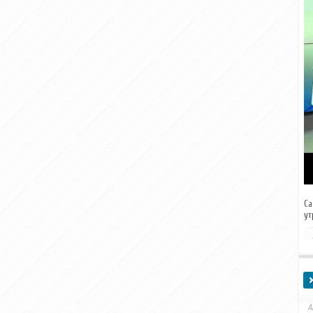
Са
ут
А