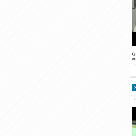
Са
ут
А