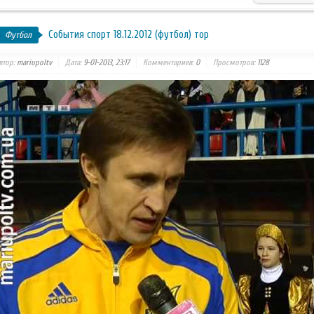
События спорт 18.12.2012 (футбол) тор
Футбол
втор:
mariupoltv
Дата:
9-01-2013, 23:17
Комментариев:
0
Просмотров:
1128