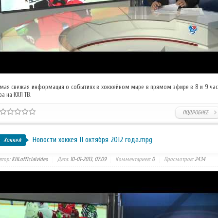
мая свежая информация о событиях в хоккейном мире в прямом эфире в 8 и 9 ча
ра на КХЛ ТВ.
ПОДРОБНЕЕ
Новости хоккея 11 октября 2012 года.mpg
Хоккей
втор:
KHLofficialvideo
Дата:
10-01-2013, 07:09
Комментариев:
0
Просмотров:
2434